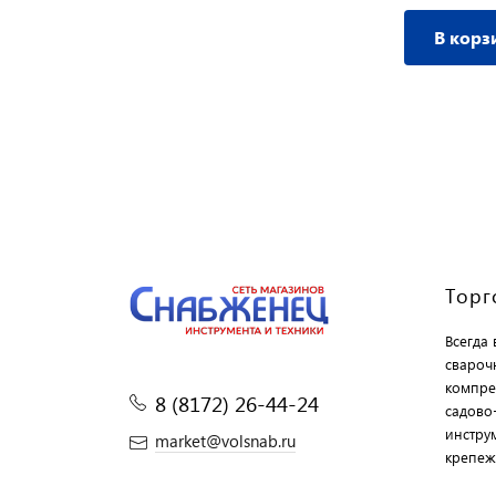
В корзину
В корз
Торг
Всегда
свароч
компре
8 (8172) 26-44-24
садово
инструм
market@volsnab.ru
крепеж