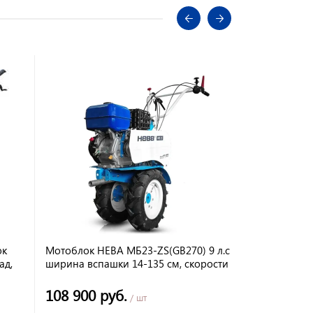
ок
Мотоблок НЕВА МБ23-ZS(GB270) 9 л.с
!!! РАСПРО
ад,
ширина вспашки 14-135 см, скорости
МБ8-702 7л.с
уппы
8 вперед/4назад
s32, колеса 
ножа) вал 
108 900 руб.
35 990 р
/ шт