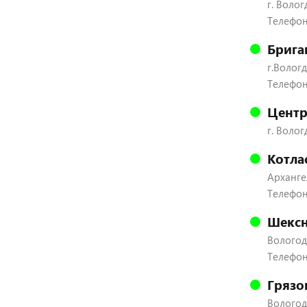
г. Волог
Телефон:
Брига
г.Вологд
Телефон:
Центр
г. Волог
Котла
Архангел
Телефон
Шексн
Вологодс
Телефон:
Грязо
Вологодс