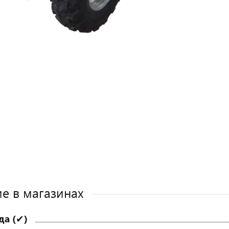
е в магазинах
да (✔)