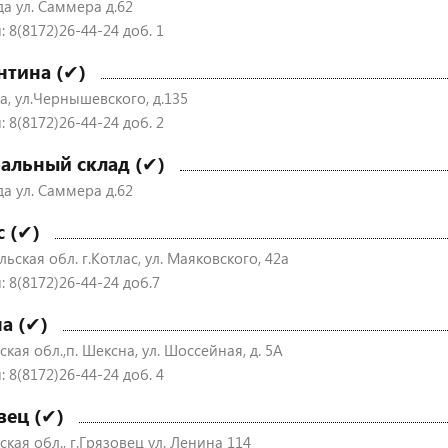
да ул. Саммера д.62
 8(8172)26-44-24 доб. 1
нтина (✔)
а, ул.Чернышевского, д.135
 8(8172)26-44-24 доб. 2
альный склад (✔)
да ул. Саммера д.62
с (✔)
ьская обл. г.Котлас, ул. Маяковского, 42а
: 8(8172)26-44-24 доб.7
а (✔)
кая обл.,п. Шексна, ул. Шоссейная, д. 5А
 8(8172)26-44-24 доб. 4
вец (✔)
кая обл., г.Грязовец ул. Ленина 114