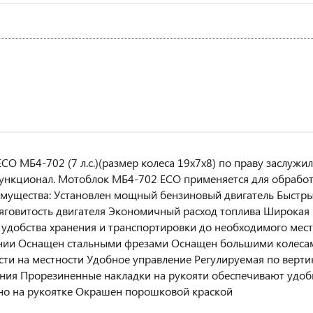
CO МБ4-702 (7 л.с.)(размер колеса 19x7x8) по праву заслуж
ункционал. Мотоблок МБ4-702 ECO применяется для обработк
мущества: Установлен мощный бензиновый двигатель Быстрый
яговитость двигателя Экономичный расход топлива Широкая
 удобства хранения и транспортировки до необходимого мест
нии Оснащен стальными фрезами Оснащен большими колесам
ти на местности Удобное управление Регулируемая по вертик
ния Прорезиненные накладки на рукояти обеспечивают удоб
но на рукоятке Окрашен порошковой краской