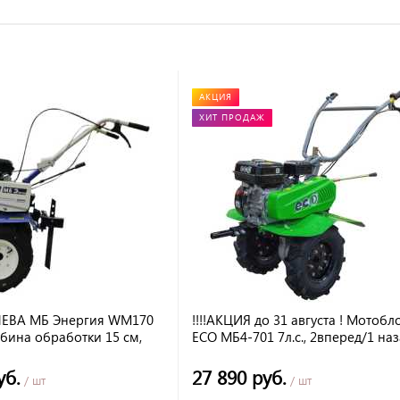
АКЦИЯ
ХИТ ПРОДАЖ
НЕВА МБ Энергия WM170
!!!!АКЦИЯ до 31 августа ! Мотобл
лубина обработки 15 см,
ECO МБ4-701 7л.с., 2вперед/1 наз
дач 2+1, 62 кг
вал: s24, колеса 4*10, фрезы: 3гр
(24 ножа)
уб.
27 890 руб.
/ шт
/ шт