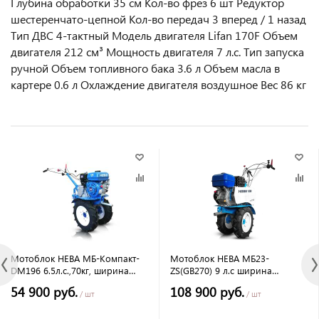
Глубина обработки 35 см Кол-во фрез 6 шт Редуктор
шестеренчато-цепной Кол-во передач 3 вперед / 1 назад
Тип ДВС 4-тактный Модель двигателя Lifan 170F Объем
двигателя 212 см³ Мощность двигателя 7 л.с. Тип запуска
ручной Объем топливного бака 3.6 л Объем масла в
картере 0.6 л Охлаждение двигателя воздушное Вес 86 кг
Мотоблок НЕВА МБ-Компакт-
Мотоблок НЕВА МБ23-
DM196 6.5л.с.,70кг, ширина
ZS(GB270) 9 л.с ширина
культив. 65-97см, кол-во
вспашки 14-135 см, скорости 8
54 900 руб.
108 900 руб.
передач 2вперед/1назад,
вперед/4назад
/ шт
/ шт