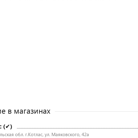
е в магазинах
с (✔)
ьская обл. г.Котлас, ул. Маяковского, 42а