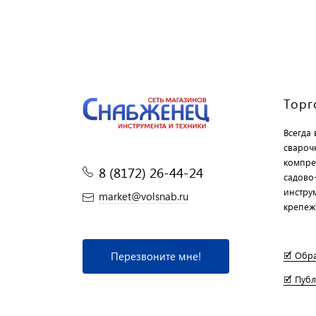
Торг
Всегда
свароч
компре
8 (8172) 26-44-24
садово
инструм
market@volsnab.ru
крепеж
Перезвоните мне!
🗹 Обр
🗹 Пуб