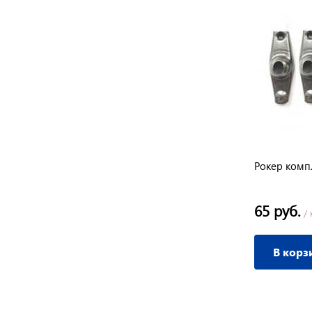
Стартер GX 110,120,140,160,200,210
Рокер компл
(красный,круглые собачки), IGP
560 руб.
65 руб.
/ шт
/ 
В корзину
В корз