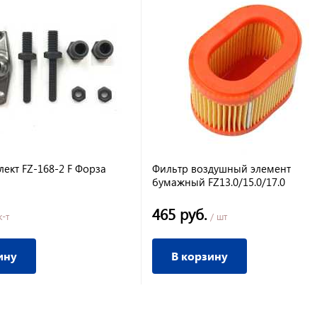
ект FZ-168-2 F Форза
Фильтр воздушный элемент
бумажный FZ13.0/15.0/17.0
465 руб.
к-т
/ шт
ину
В корзину