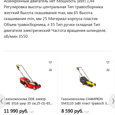
Асинхронный двигатель нет Мощность (кВт) 1,44
Регулировка высоты центральная Тип травосборника
жесткий Высота скашивания max, мм 65 Высота
скашивания min, мм 25 Материал корпуса пластик
Объем травосборника, л 35 Тип ручки складная Тип
двигателя электрический Частота вращения шпинделя,
об/мин 3550
Газонокосилка DDE электр.
Газонокосилка CHAMPION
LME 3516 шир 35 см,25-(5)-65
EM3110 1кВт пласт травосб 30л
мм,1600 Вт,3960 об/мин 35 л,11
ширина 320мм 20-60мм 6,8кг
11 990 руб.
8 590 руб.
кг
/ шт
/ шт