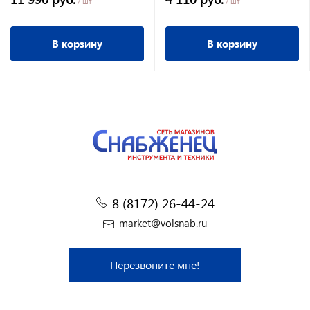
кг
Вт,3550 об/мин, 26 л
/ шт
/ шт
В корзину
В корзину
8 (8172) 26-44-24
market@volsnab.ru
Перезвоните мне!