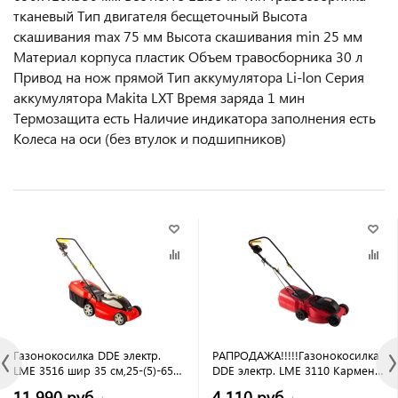
тканевый Тип двигателя бесщеточный Высота
скашивания max 75 мм Высота скашивания min 25 мм
Материал корпуса пластик Объем травосборника 30 л
Привод на нож прямой Тип аккумулятора Li-lon Серия
аккумулятора Makita LXT Время заряда 1 мин
Термозащита есть Наличие индикатора заполнения есть
Колеса на оси (без втулок и подшипников)
Газонокосилка DDE электр.
РАПРОДАЖА!!!!!Газонокосилка
LME 3516 шир 35 см,25-(5)-65
DDE электр. LME 3110 Кармен,
мм,1600 Вт,3960 об/мин 35 л,11
шир 31 см,20/40/60 мм,1070
11 990 руб.
4 110 руб.