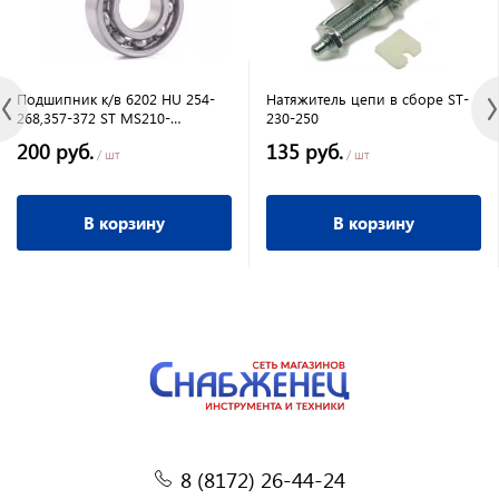
Подшипник к/в 6202 HU 254-
Натяжитель цепи в сборе ST-
268,357-372 ST MS210-
230-250
462/TS420 ECHO
200 руб.
135 руб.
CS510,680/SRM4605
/ шт
/ шт
В корзину
В корзину
8 (8172) 26-44-24