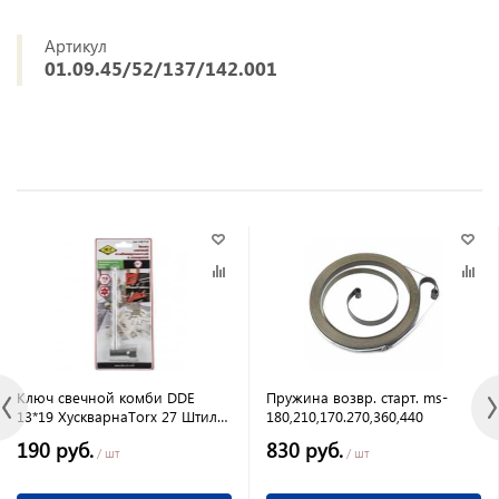
Артикул
01.09.45/52/137/142.001
Ключ свечной комби DDE
Пружина возвр. старт. ms-
13*19 ХускварнаTorx 27 Штиль
180,210,170.270,360,440
,361,362,440,441,460,462
647-710
190 руб.
830 руб.
/ шт
/ шт