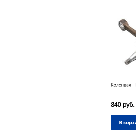
180
Фильтр воздушный SR400/420
Коленвал H
605 руб.
840 руб.
/ шт
В корзину
В корз