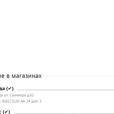
е в магазинах
да (✔)
да ул. Саммера д.62
 8(8172)26-44-24 доб. 1
с (✔)