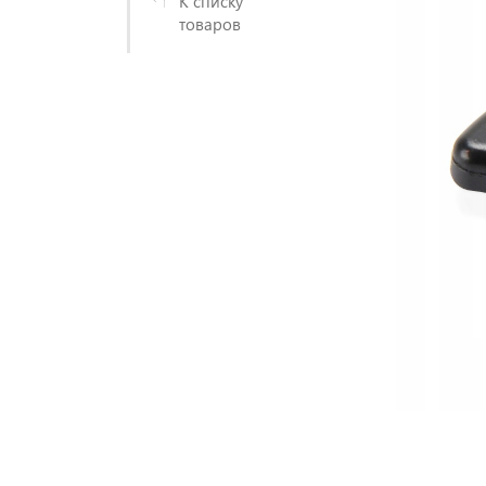
К списку
товаров