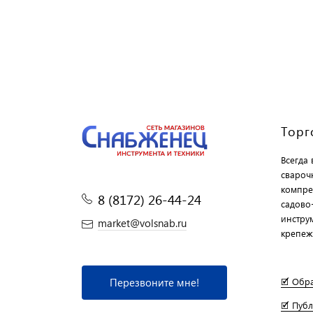
Торг
Всегда
свароч
компре
8 (8172) 26-44-24
садово
инструм
market@volsnab.ru
крепеж
Перезвоните мне!
🗹 Обр
🗹 Пуб