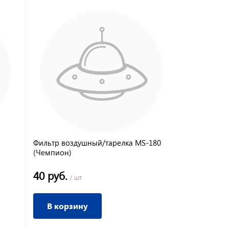
Фильтр воздушный/тарелка MS-180
Фильтр воз
(Чемпион)
40 руб.
605 руб.
/ шт
/
В корзину
В корз