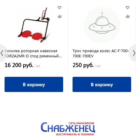
Косилка роторная навесная
Трос привода колес AC-F-700-
FORZA2MR-D (под ременный
700E-700EV
привод)
16 200 руб.
250 руб.
/ шт
/ шт
В корзину
В корзину