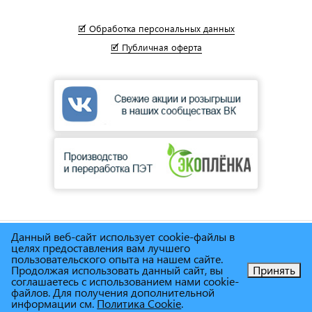
🗹 Обработка персональных данных
🗹 Публичная оферта
Данный веб-сайт использует cookie-файлы в
© Сеть магазинов инструмента и техники
"Торговый дом
целях предоставления вам лучшего
Снабженец"
1995г. - 2025г.
пользовательского опыта на нашем сайте.
Продолжая использовать данный сайт, вы
Принять
соглашаетесь с использованием нами cookie-
Позвоните нам!
файлов. Для получения дополнительной
информации см.
Политика Cookie
.