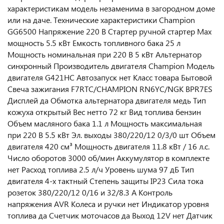
характеристикам модель незаменима в загородном доме
или на даче. Технические характеристики Champion
GG6500 Напряжение 220 В Стартер ручной стартер Max
мощность 5.5 кВт Емкость топливного бака 25 л
Мощность номинальная при 220 В 5 кВт Альтернатор
синхронный Производитель двигателя Champion Модель
двигателя G421HC Автозапуск нет Класс товара Бытовой
Свеча зажигания F7RTC/CHAMPION RN6YC/NGK BPR7ES
Дисплей да Обмотка альтернатора двигателя медь Тип
кожуха открытый Вес нетто 72 кг Вид топлива бензин
Объем масляного бака 1.1 л Мощность максимальная
при 220 В 5.5 кВт Эл. выходы 380/220/12 0/3/0 шт Объем
двигателя 420 см³ Мощность двигателя 11.8 кВт / 16 л.с.
Число оборотов 3000 об/мин Аккумулятор в комплекте
нет Расход топлива 2.5 л/ч Уровень шума 97 дБ Тип
двигателя 4-х тактный Степень защиты IP23 Сила тока
розеток 380/220/12 0/16 и 32/8.3 А Контроль
напряжения AVR Колеса и ручки нет Индикатор уровня
топлива да Счетчик моточасов да Выход 12V нет Датчик