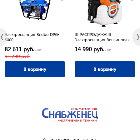
Электростанция Redbo DPG-
!!! РАСПРОДАЖА!!!!
5000
Электростанция бензиновая
инверторная Кратон GG-1100i
82 611 руб.
14 990 руб.
2t
/ шт
/ шт
91 790 руб.
В корзину
В корзину