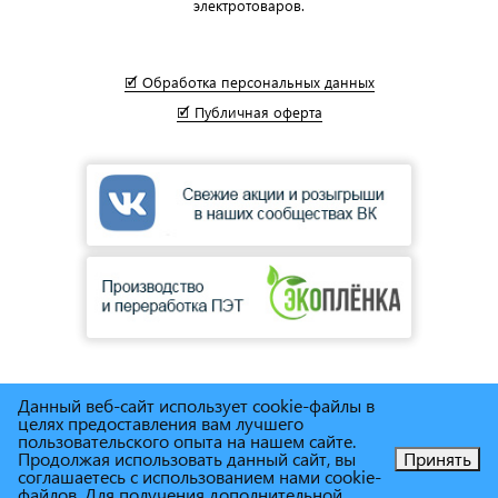
электротоваров.
🗹 Обработка персональных данных
🗹 Публичная оферта
Данный веб-сайт использует cookie-файлы в
© Сеть магазинов инструмента и техники
"Торговый дом
целях предоставления вам лучшего
пользовательского опыта на нашем сайте.
Снабженец"
1995г. - 2025г.
Продолжая использовать данный сайт, вы
Принять
соглашаетесь с использованием нами cookie-
Позвоните нам!
файлов. Для получения дополнительной