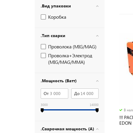
.Вид упаковки
Коробка
.Тип сварки
Проволока (MIG/MAG)
Проволка+Электрод
(MIG/MAG/MMA)
.Мощность (Ватт)
От
До
3000
14000
В на
!!! Р
EDON M
0.8 мм
.Сварочная мощность (А)