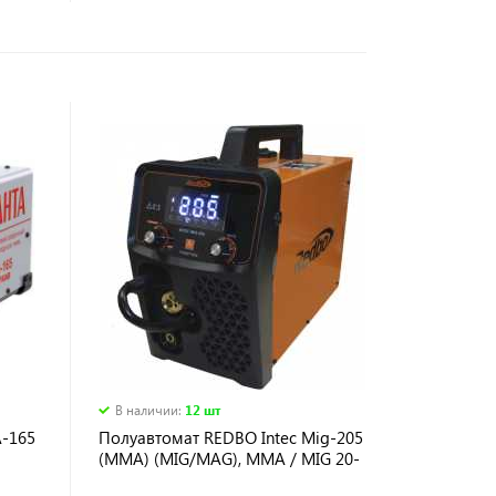
В наличии
:
12 шт
-165
Полуавтомат REDBO Intec Mig-205
(MMA) (MIG/MAG), MMA / MIG 20-
200 /50-200 A, электрон. дисплей,