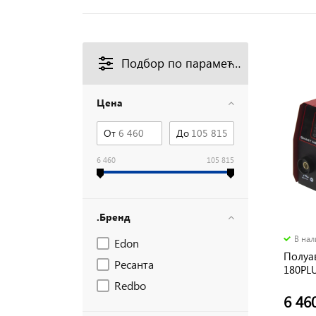
Подбор по параметрам
Цена
От
До
6 460
105 815
.Бренд
В на
Edon
Полуа
Ресанта
180PLU
Redbo
6 46