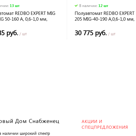
личии
:
13 шт
В наличии
:
12 шт
втомат REDBO EXPERT MIG
Полуавтомат REDBO EXPERT
IG 50-160 А, 0,6-1,0 мм,
205 MIG-40-190 А,0,6-1,0 мм,
-140 А, электроды 1,6-4,0
ММА- 20-190 А, 1,6-4,0 мм
85 руб.
30 775 руб.
/ шт
/ шт
овый Дом Снабженец
АКЦИИ И
СПЕЦПРЕДЛОЖЕНИЯ
 в наличии широкий спектр