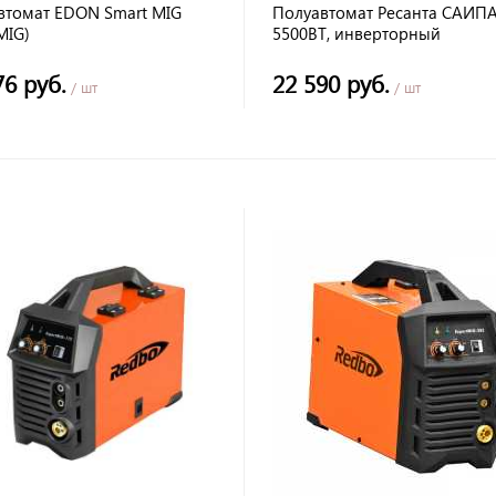
втомат EDON Smart MIG
Полуавтомат Ресанта САИПА
MIG)
5500ВТ, инверторный
76 руб.
22 590 руб.
/ шт
/ шт