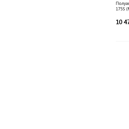
Полуа
175S (
10 4