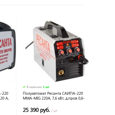
В наличии
:
1 шт
-220
Полуавтомат Ресанта САИПА-220
20 А,
MMA-MIG 220А, 7,6 кВт, д.пров 0,6-
1,0 мм
25 390 руб.
/ шт