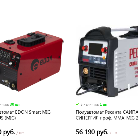
личии
:
30 шт
В наличии
:
1 шт
втомат EDON Smart MIG
Полуавтомат Ресанта САИПА
S (MIG)
СИНЕРГИЯ проф. MMA-MIG 2
9,2 Квт, д. пров. 0,6-1,0 мм,
цифровой дисплей
0 руб.
56 190 руб.
/ шт
/ шт