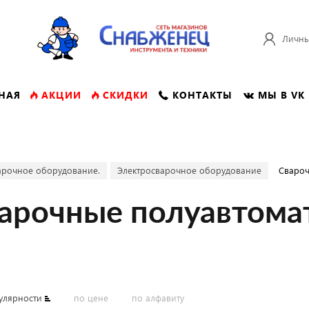
Личны
НАЯ
АКЦИИ
СКИДКИ
КОНТАКТЫ
МЫ В VK
арочное оборудование.
Электросварочное оборудование
Свароч
арочные полуавтома
улярности
по цене
по алфавиту