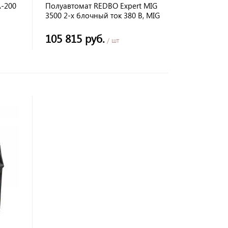
-200
Полуавтомат REDBO Expert MIG
3500 2-х блочный ток 380 В, MIG
50-330 А, 0,6-1,6 мм ,MMA 50-330
А, 2-6,0 мм
105 815 руб.
/ шт