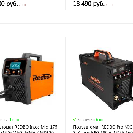
00 руб.
18 490 руб.
/ шт
/ шт
личии
:
15 шт
В наличии
:
6 шт
втомат REDBO Intec Mig-175
Полуавтомат REDBO Pro MIG
 (MIG/MAG) MMA / MIG 20-
3in1, ток MIG 180 А, ММА 160