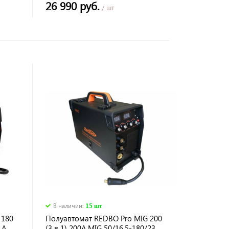
диам .провол. 0,8/1,0 мм
26 990 руб.
/ шт
В наличии
:
15 шт
 180
Полуавтомат REDBO Pro MIG 200
 А,
(3 в 1) 200А.MIG 50/16.5-180/23