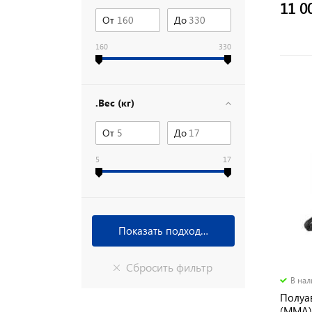
11 0
От
До
160
330
.Вес (кг)
От
До
5
17
В на
Полуа
(MMA)