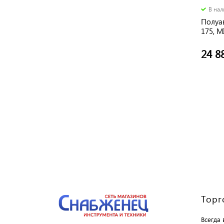
В на
Полуа
175, M
ММА 20
мм
24 8
Торг
Всегда