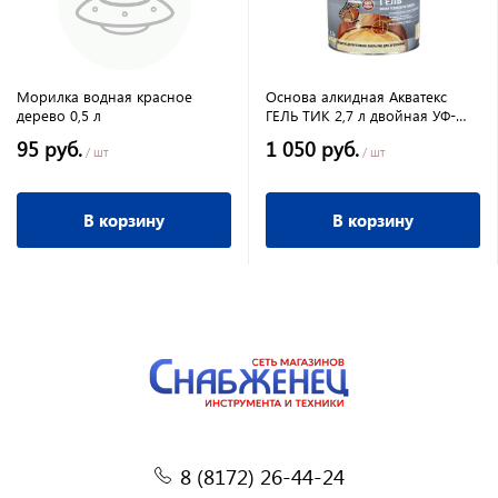
Морилка водная красное
Основа алкидная Акватекс
дерево 0,5 л
ГЕЛЬ ТИК 2,7 л двойная УФ-
защита, воск, нанесение на
95 руб.
1 050 руб.
олифу
/ шт
/ шт
В корзину
В корзину
8 (8172) 26-44-24