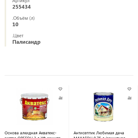
Артикул
255434
.Объём (л)
10
.Цвет
Палисандр
Основа алкидная Акватекс-
Антисептик Любимая дача
экстра ОРЕГОН 3 л УФ-защита,
МАХАГОН 0,75 л (защитное