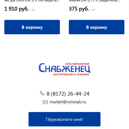
воск, масло, нанесение на
текстурное порытие
1 910 руб.
375 руб.
олифу
древесины)
/ шт
/ шт
В корзину
В корзину
8 (8172) 26-44-24
market@volsnab.ru
Перезвоните мне!