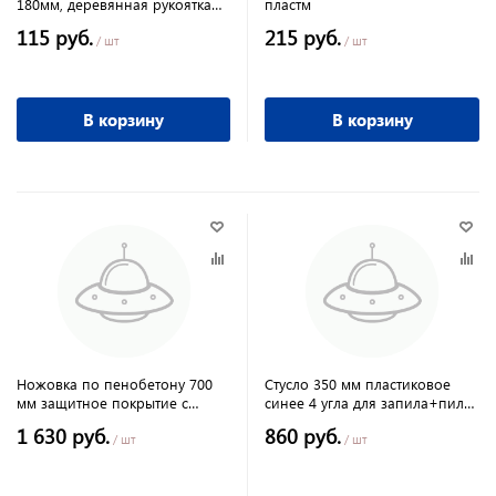
180мм, деревянная рукоятка
пластм
Sparta
115 руб.
215 руб.
/ шт
/ шт
В корзину
В корзину
Ножовка по пенобетону 700
Стусло 350 мм пластиковое
мм защитное покрытие с
синее 4 угла для запила+пила
твердосплавным напылением
СИБРТЕХ
1 630 руб.
860 руб.
на зубья
/ шт
/ шт