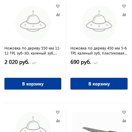
Ножовка по дереву 550 мм 11-
Ножовка по дереву 450 мм 5-6
12 TPI, зуб-3D, каленый зуб,
TPI, каленый зуб, пластиковая
двухкомпонентная рукоятка
рукоятка Sparta
2 020 руб.
690 руб.
"PIRANHA"//GROSS
/ шт
/ шт
В корзину
В корзину