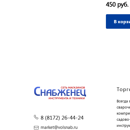
450 руб.
В корз
Торг
Всегда
свароч
компре
8 (8172) 26-44-24
садово
инструм
market@volsnab.ru