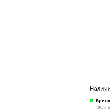
Наличи
Брига
г.Вологд