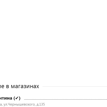
е в магазинах
нтина (✔)
а, ул.Чернышевского, д.135