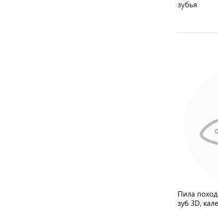
зубья
Пила поход
зуб 3D, кал
ручка