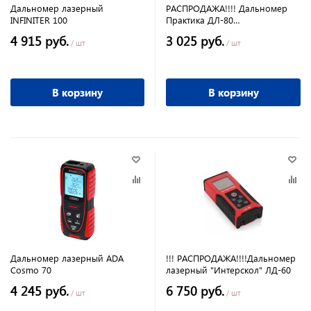
Дальномер лазерный
РАСПРОДАЖА!!!! Дальномер
INFINITER 100
Практика ДЛ-80
лазерный,дальность 0,05-
4 915 руб.
3 025 руб.
80м,точность 1,5мм 779394
/ шт
/ шт
В корзину
В корзину
Дальномер лазерный ADA
!!! РАСПРОДАЖА!!!!Дальномер
Cosmo 70
лазерный "Интерскол" ЛД-60
4 245 руб.
6 750 руб.
/ шт
/ шт