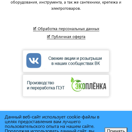
оборудования, инструмента, а так же сантехники, крепежа и
электротоваров.
🗹 Обработка персональных данных
🗹 Публичная оферта
Данный веб-сайт использует cookie-файлы в
© Сеть магазинов инструмента и техники
"Торговый дом
целях предоставления вам лучшего
Снабженец"
1995г. - 2025г.
пользовательского опыта на нашем сайте.
Продолжая использовать данный сайт, вы
Принять