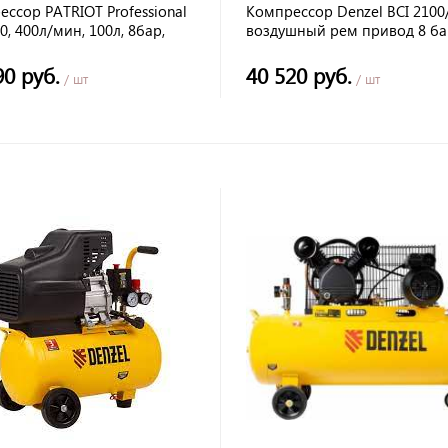
ссор PATRIOT Professional
Компрессор Denzel BCI 2100
0, 400л/мин, 100л, 8бар,
воздушный рем привод 8 бар,
,
Квт 50 литров 400л/мин
90 руб.
40 520 руб.
/ шт
/ шт