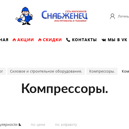
Личны
НАЯ
АКЦИИ
СКИДКИ
КОНТАКТЫ
МЫ В VK
ог
Силовое и строительное оборудование.
Компрессоры.
Ком
Компрессоры.
улярности
по цене
по алфавиту