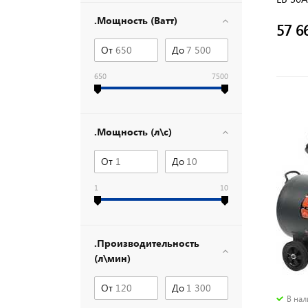
.Мощность (Ватт)
57 6
От
До
650
7500
.Мощность (л\с)
От
До
1
10
.Производительность
(л\мин)
От
До
В на