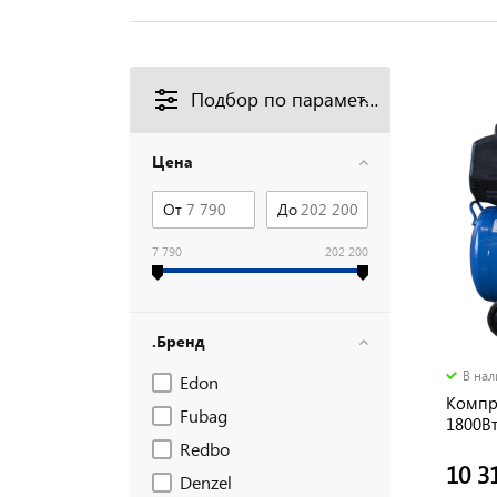
Подбор по параметрам
Цена
От
До
7 790
202 200
.Бренд
В на
Edon
Компр
Fubag
1800Вт
бар
Redbo
10 3
Denzel