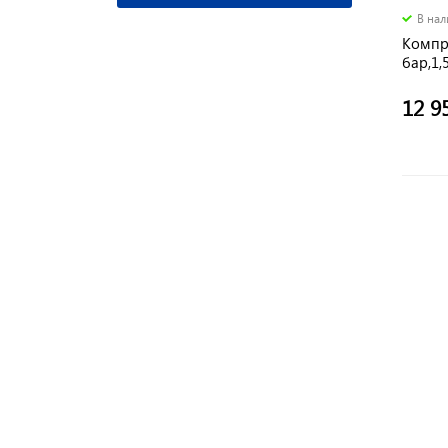
В на
Компре
бар,1,
12 9