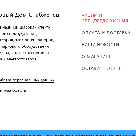
овый Дом Снабженец
АКЦИИ И
СПЕЦПРЕДЛОЖЕНИЯ
 в наличии широкий спектр
ОПЛАТА И ДОСТАВКА
ного оборудования,
ссоров, электрогенераторов,
НАШИ НОВОСТИ
-паркового оборудования,
ента, а так же сантехники,
О МАГАЗИНЕ
а и электротоваров.
ОСТАВИТЬ ОТЗЫВ
аботка персональных данных
личная оферта
й дом Снабженец"
1995г. -
х предоставления вам лучшего пользовательского опыта на н