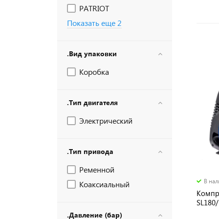
PATRIOT
Показать еще 2
.Вид упаковки
Коробка
.Тип двигателя
Электрический
.Тип привода
Ременной
В на
Коаксиальный
Компр
SL180/1
мин,
.Давление (бар)