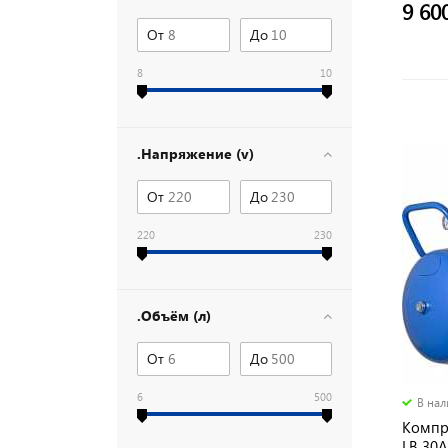
9 60
От
До
8
10
.Напряжение (v)
От
До
220
230
.Объём (л)
От
До
6
500
В на
Компр
LB 30A