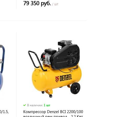
79 350 руб.
/ шт
В наличии
:
1 шт
/1.5,
Компрессор Denzel BCI 2200/100
воздушный рем привод , .2.2 Квт