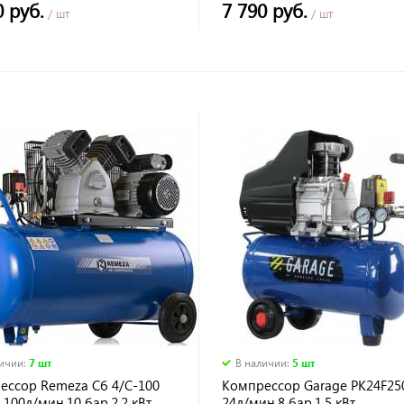
0 руб.
7 790 руб.
/ шт
/ шт
личии
:
7 шт
В наличии
:
5 шт
ессор Remeza Сб 4/С-100
Компрессор Garage PK24F250
 100л/мин,10 бар,2.2 кВт
24л/мин,8 бар,1.5 кВт