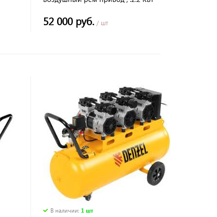
100 литров 420л/мин
52 000 руб.
/ шт
В наличии
:
1 шт