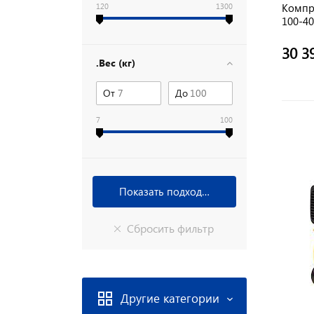
Компре
120
1300
100-40
2200Вт
30 3
.Вес (кг)
От
До
7
100
Другие категории