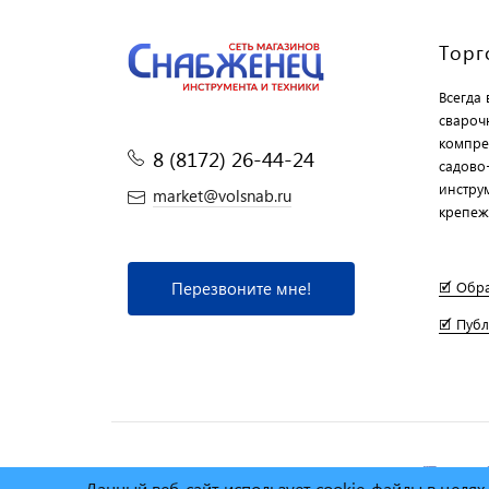
Торг
Всегда
свароч
компре
8 (8172) 26-44-24
садово
инструм
market@volsnab.ru
крепеж
Перезвоните мне!
🗹 Обр
🗹 Пуб
© Сеть магазинов инструмента и техники
"Торговы
Данный веб-сайт использует cookie-файлы в целя