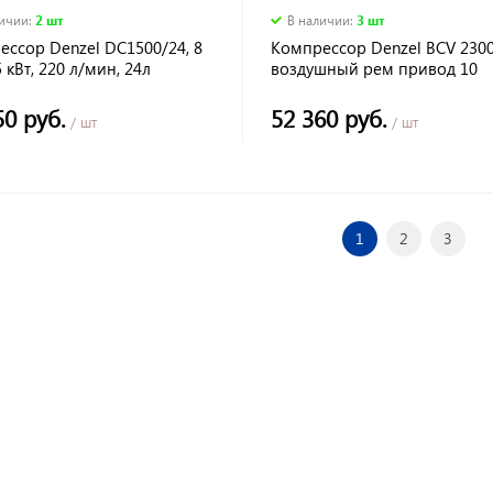
личии
:
2 шт
В наличии
:
3 шт
ссор Denzel DC1500/24, 8
Компрессор Denzel BCV 230
5 кВт, 220 л/мин, 24л
воздушный рем привод 10
бар,.2.3 Квт100 литров 440л
50 руб.
52 360 руб.
/ шт
/ шт
1
2
3