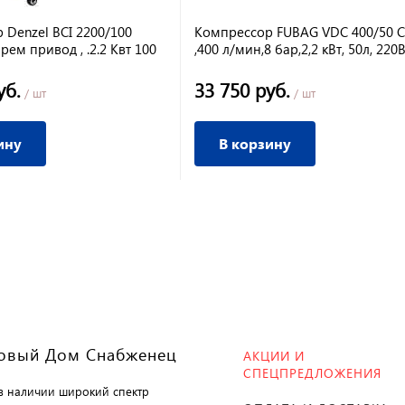
 Denzel BCI 2200/100
Компрессор FUBAG VDC 400/50 
ем привод , .2.2 Квт 100
,400 л/мин,8 бар,2,2 кВт, 50л, 220
л/мин
уб.
33 750 руб.
/ шт
/ шт
ину
В корзину
овый Дом Снабженец
АКЦИИ И
СПЕЦПРЕДЛОЖЕНИЯ
 в наличии широкий спектр