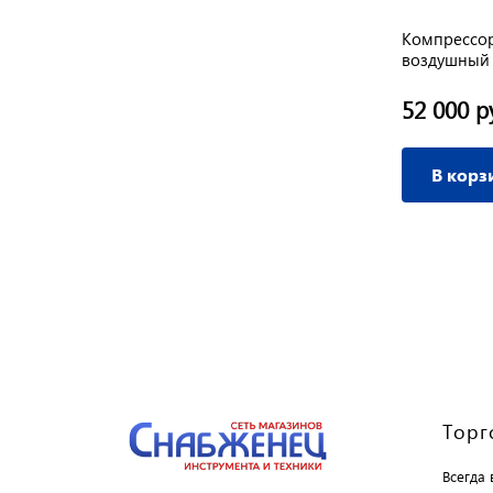
 СМ3
Компрессор FUBAG DC 320/50 СМ 2,5,
Компрессор
0В
320 л/мин, 8бар, 50л, рессивер, 1,8
воздушный р
кВт(614319547)
литров 420
24 790 руб.
52 000 р
/ шт
В корзину
В корз
Торг
Всегда