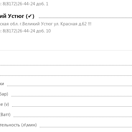
 8(8172)26-44-24 доб. 1
ий Устюг (✔)
кая обл. г.Великий Устюг ул. Красная д.62 !!!
 8(8172)26-44-24 доб. 10
ки
бар)
е (v)
Ватт)
тельность (л\мин)