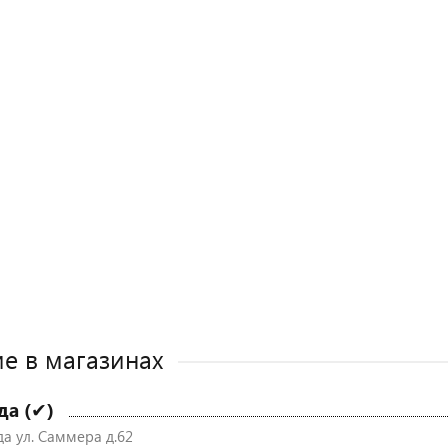
е в магазинах
да (✔)
да ул. Саммера д.62