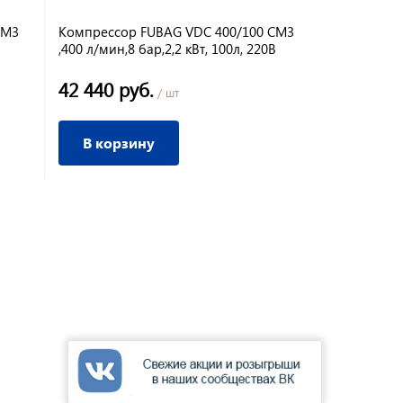
СМ3
Компрессор FUBAG VDC 400/100 СМ3
Компрессор
В
,400 л/мин,8 бар,2,2 кВт, 100л, 220В
320 л/мин, 8
кВт(6143195
42 440 руб.
24 790 р
/ шт
В корзину
В корз