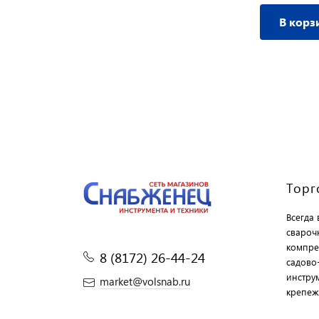
В корз
Торг
Всегда
свароч
компре
8 (8172) 26-44-24
садово
инструм
market@volsnab.ru
крепеж