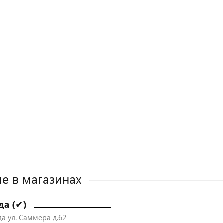
е в магазинах
да (✔)
да ул. Саммера д.62