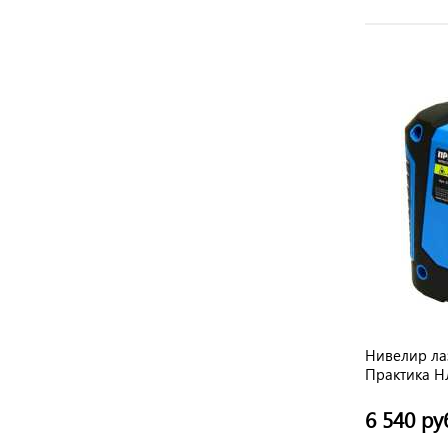
Нивелир л
Практика Н
6 540 ру