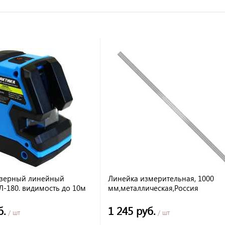
азерный линейный
Линейка измерительная, 1000
Л-180. видимость до 10м
мм,металлическая,Россия
б.
1 245 руб.
/ шт
/ шт