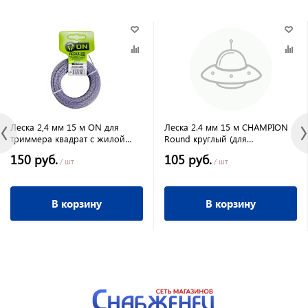
Леска 2,4 мм 15 м ON для
Леска 2.4 мм 15 м CHAMPION
триммера квадрат с жилой
Round круглый (для
(двухкомпонентная усиленная)
повседневного
150 руб.
105 руб.
использования)
/ шт
/ шт
В корзину
В корзину