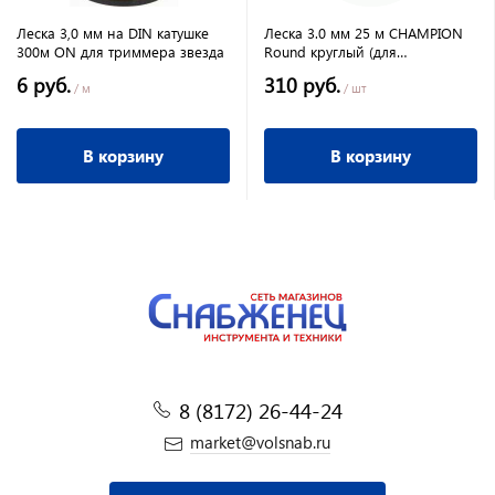
Леска 3,0 мм на DIN катушке
Леска 3.0 мм 25 м CHAMPION
300м ON для триммера звезда
Round круглый (для
повседневного
6 руб.
310 руб.
использования)
/ м
/ шт
В корзину
В корзину
8 (8172) 26-44-24
market@volsnab.ru