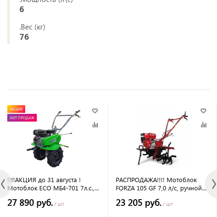
6
.Вес (кг)
76
АКЦИЯ
ХИТ ПРОДАЖ
!!!!АКЦИЯ до 31 августа !
РАСПРОДАЖА!!!! Мотоблок
Мотоблок ECO МБ4-701 7л.с.,
FORZA 105 GF 7,0 л/с, ручной
2вперед/1 назад, вал: s24,
запуск, 8 групп фрез, ширина
27 890 руб.
23 205 руб.
колеса 4*10, фрезы: 3группы
пропашки 1050, вал отбора
/ шт
/ шт
(24 ножа)
мощност