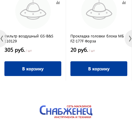
Фильтр воздушный GS-B&S
Прокладка головки блока МБ
110129
FZ-177F Форза
305 руб.
20 руб.
/ шт
/ шт
В корзину
В корзину