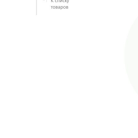
К списку
товаров