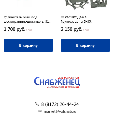
Удлинитель осей под
!!! РАСПРОДАЖА!!!!
шестигранник-цилиндр д. 31
Грунтозацепы D-35
мм длина 185 мм
340(335)/160 (150) мм Салют
1 700 руб.
2 150 руб.
/ пар
/ пар
В корзину
В корзину
8 (8172) 26-44-24
market@volsnab.ru