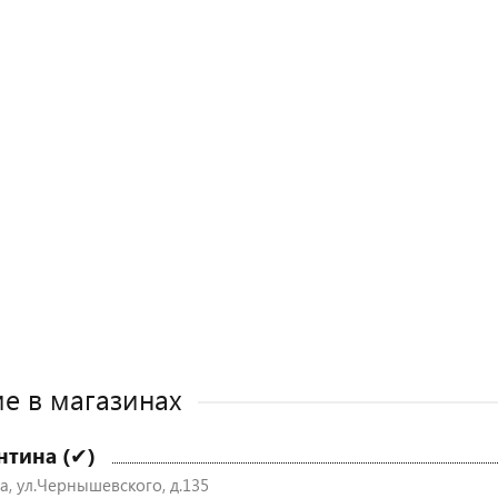
е в магазинах
нтина (✔)
а, ул.Чернышевского, д.135