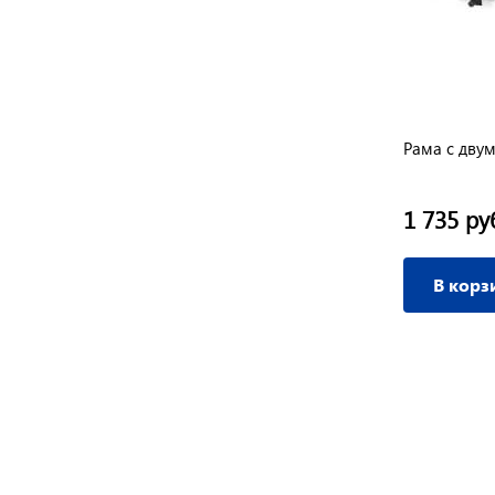
Сцепка в сборе поворотная для Невы
Рама с дву
( универсальная)
840 руб.
1 735 ру
/ шт
В корзину
В корз