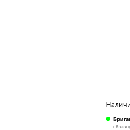
Наличи
Брига
г.Вологд