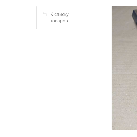
К списку
товаров