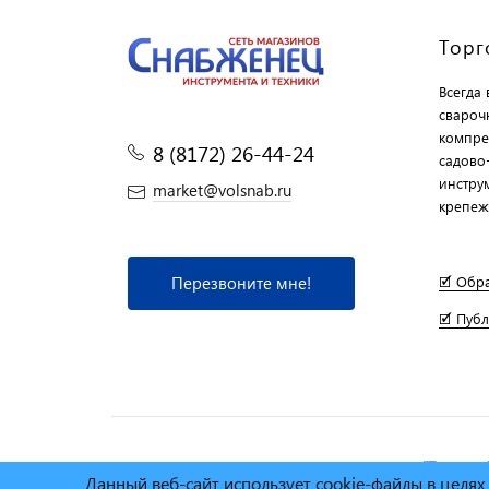
Торг
Всегда
свароч
компре
8 (8172) 26-44-24
садово
инструм
market@volsnab.ru
крепеж
Перезвоните мне!
🗹 Обр
🗹 Пуб
© Сеть магазинов инструмента и техники
"Торговы
Данный веб-сайт использует cookie-файлы в целя
2025г.