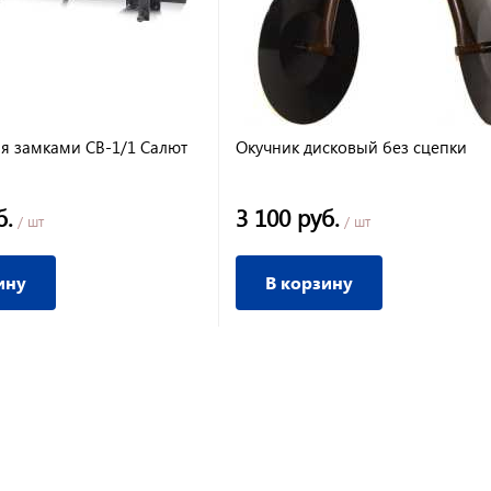
мя замками СВ-1/1 Салют
Окучник дисковый без сцепки
б.
3 100 руб.
/ шт
/ шт
ину
В корзину