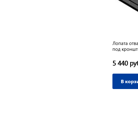
ая
Фреза культиваторная разборная
Лопата отв
(каленая) Каскад
под кроншт
резиновый
6 300 руб.
5 440 ру
/ пар
В корзину
В корз