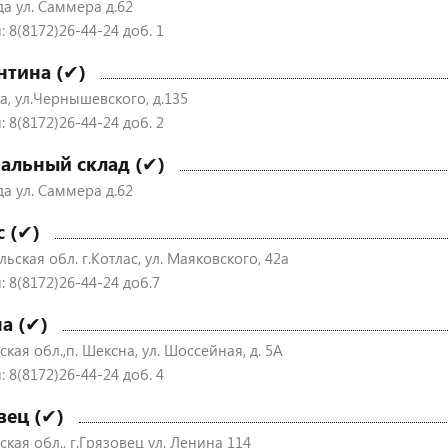
да ул. Саммера д.62
 8(8172)26-44-24 доб. 1
нтина (✔)
а, ул.Чернышевского, д.135
 8(8172)26-44-24 доб. 2
альный склад (✔)
да ул. Саммера д.62
с (✔)
ьская обл. г.Котлас, ул. Маяковского, 42а
: 8(8172)26-44-24 доб.7
а (✔)
кая обл.,п. Шексна, ул. Шоссейная, д. 5А
 8(8172)26-44-24 доб. 4
вец (✔)
кая обл., г.Грязовец ул. Ленина 114