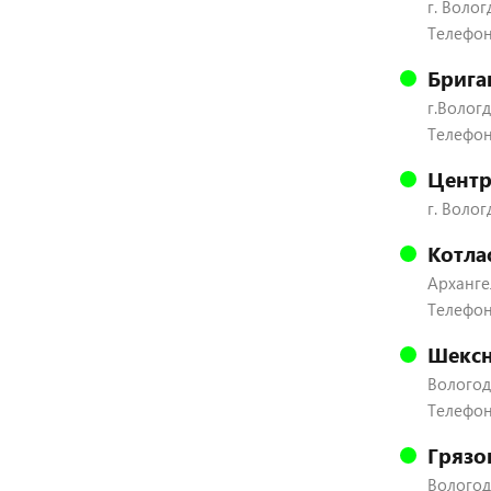
г. Волог
Телефон:
Брига
г.Вологд
Телефон:
Центр
г. Волог
Котла
Архангел
Телефон
Шексн
Вологодс
Телефон:
Грязо
Вологодс