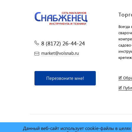
Торг
Всегда
свароч
компре
8 (8172) 26-44-24
садово
инструм
market@volsnab.ru
крепеж
Перезвоните мне!
🗹 Обр
🗹 Пуб
Данный веб-сайт использует cookie-файлы в целя
© Сеть магазинов инструмента и техники
"Торговы