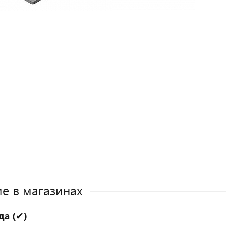
е в магазинах
да (✔)