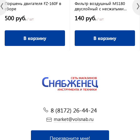
Поршень двигателя FZ-160F в
Фильтр воздушный MS180
сборе
двуслойный с несжатыми
краями
500 руб.
140 руб.
/ шт
/ шт
В корзину
В корзину
8 (8172) 26-44-24
market@volsnab.ru
Перезвоните мне!