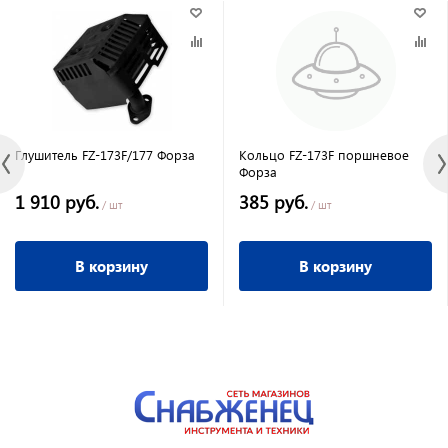
Глушитель FZ-173F/177 Форза
Кольцо FZ-173F поршневое
Форза
1 910 руб.
385 руб.
/ шт
/ шт
В корзину
В корзину