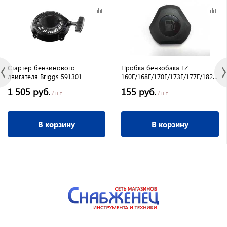
Стартер бензинового
Пробка бензобака FZ-
двигателя Briggs 591301
160F/168F/170F/173F/177F/182F/18
металл Форза
1 505 руб.
155 руб.
/ шт
/ шт
В корзину
В корзину