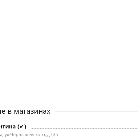
е в магазинах
нтина (✔)
а, ул.Чернышевского, д.135