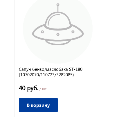
Сапун бензо/маслобака ST-180
Карбюратор 
(10702070/110723/3282085)
40 руб.
3 255 ру
/ шт
В корзину
В корз