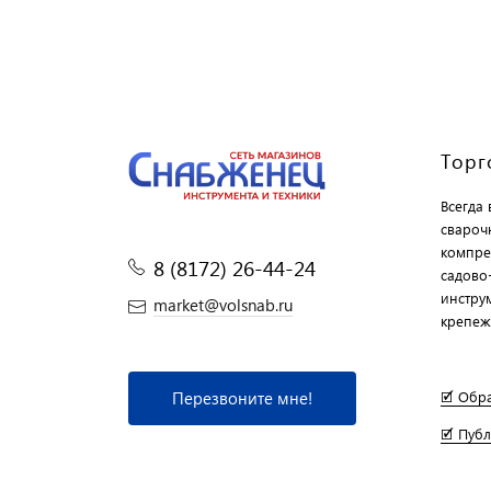
Торг
Всегда
свароч
компре
8 (8172) 26-44-24
садово
инструм
market@volsnab.ru
крепеж
Перезвоните мне!
🗹 Обр
🗹 Пуб