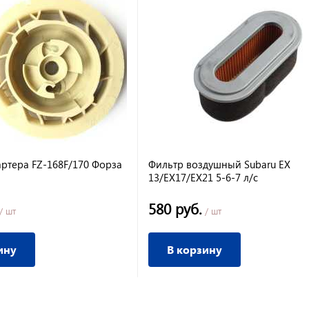
артера FZ-168F/170 Форза
Фильтр воздушный Subaru EX
13/EX17/EX21 5-6-7 л/с
580 руб.
/ шт
/ шт
ину
В корзину