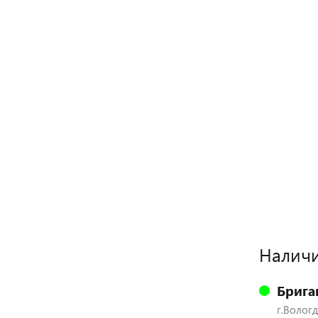
Наличи
Брига
г.Вологд