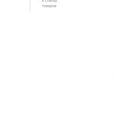
К списку
товаров