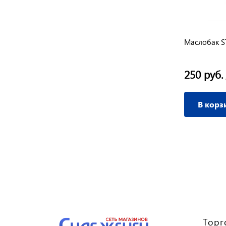
Маслобак S
250 руб.
В корз
Торг