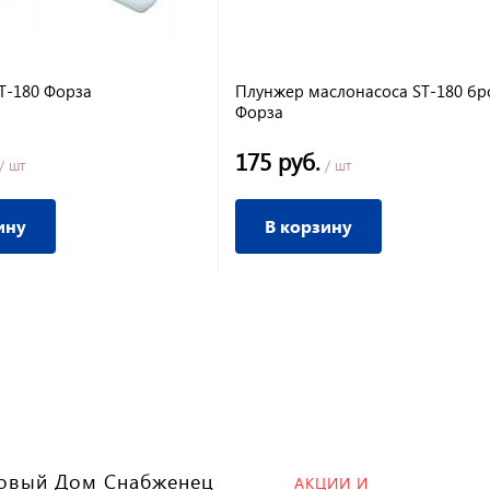
T-180 Форза
Плунжер маслонасоса ST-180 бр
Форза
175 руб.
/ шт
/ шт
ину
В корзину
овый Дом Снабженец
АКЦИИ И