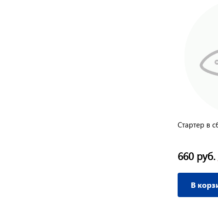
Фильтр воздушный GS-B&S 110049
Стартер в с
100 руб.
660 руб.
/ шт
В корзину
В корз