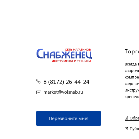
Торг
Всегда
свароч
компре
8 (8172) 26-44-24
садово
инструм
market@volsnab.ru
крепеж
Перезвоните мне!
🗹 Обр
🗹 Пуб