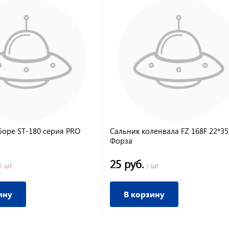
боре ST-180 серия PRO
Сальник коленвала FZ 168F 22*35
Форза
25 руб.
/ шт
/ шт
ину
В корзину