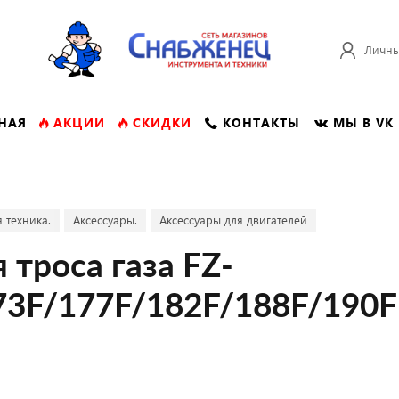
Личны
НАЯ
АКЦИИ
СКИДКИ
КОНТАКТЫ
МЫ В VK
 техника.
Аксессуары.
Аксессуары для двигателей
троса газа FZ-
73F/177F/182F/188F/190F