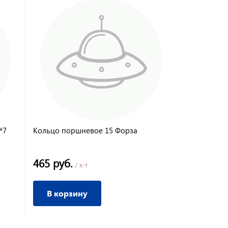
*7
Кольцо поршневое 15 Форза
Фильтр воз
465 руб.
100 руб.
/ к-т
/
В корзину
В корз