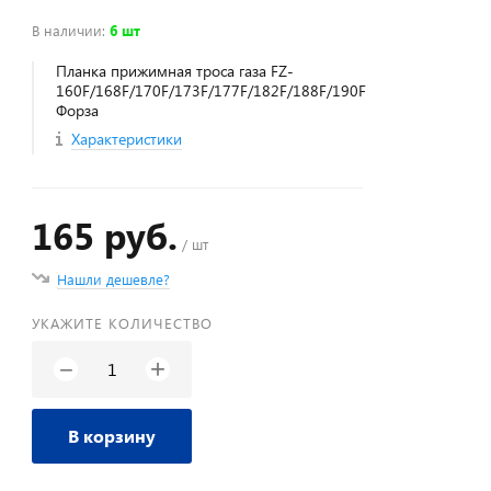
В наличии
:
6 шт
Планка прижимная троса газа FZ-
160F/168F/170F/173F/177F/182F/188F/190F
Форза
Характеристики
165 руб.
/ шт
Нашли дешевле?
УКАЖИТЕ КОЛИЧЕСТВО
+
−
В корзину