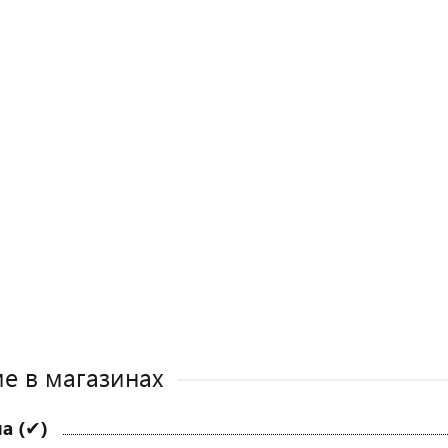
е в магазинах
а (✔)