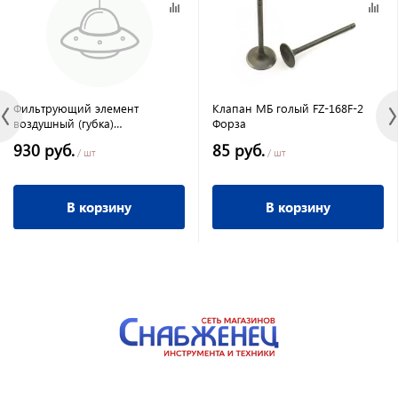
Фильтрующий элемент
Клапан МБ голый FZ-168F-2
воздушный (губка)
Форза
8F/190F
прямоугольный с отверстием
930 руб.
85 руб.
Форза
/ шт
/ шт
В корзину
В корзину