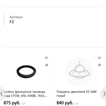
Артикул
FZ
Колесо фрикциона привода
Поршень двигателя FZ-188F
хода ST556, 656, 656BS, 761Е,
голый
861 BS, 1170Е,,,,, CHAMPION
875 руб.
840 руб.
/ шт
/ шт