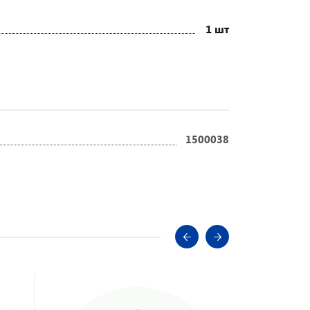
1 шт
1500038