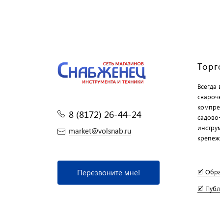
Торг
Всегда
свароч
компре
8 (8172) 26-44-24
садово
инструм
market@volsnab.ru
крепеж
Перезвоните мне!
🗹 Обр
🗹 Пуб