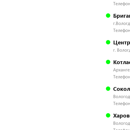
Телефон:
Брига
г.Вологд
Телефон:
Центр
г. Волог
Котла
Архангел
Телефон
Сокол
Вологодс
Телефон:
Харов
Вологодс