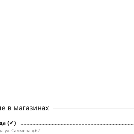
е в магазинах
да (✔)
да ул. Саммера д.62