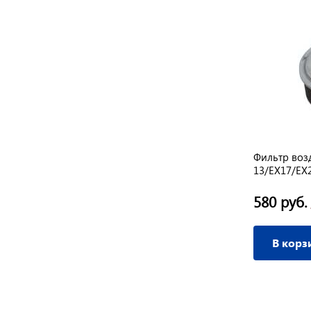
ое
Пробка-щуп маслобака FZ-168 F-2
Фильтр воз
Форза
13/EX17/EX2
85 руб.
580 руб.
/ шт
В корзину
В корз