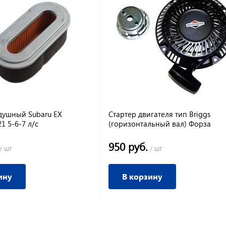
душный Subaru EX
Стартер двигателя тип Briggs
1 5-6-7 л/с
(горизонтальный вал) Форза
950 руб.
/ шт
/ шт
ину
В корзину