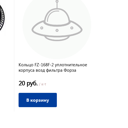
Кольцо FZ-168F-2 уплотнительное
Пробка-щуп
корпуса возд фильтра Форза
Форза
20 руб.
85 руб.
/ к-т
/ 
В корзину
В корз