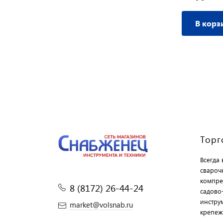
В корзину
В корз
Торг
Всегда
свароч
компре
8 (8172) 26-44-24
садово
инструм
market@volsnab.ru
крепеж