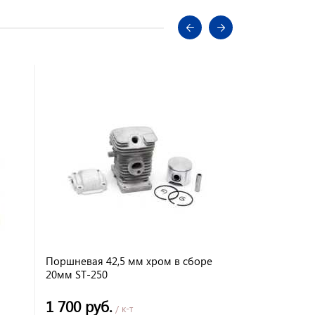
Поршневая 42,5 мм хром в сборе
Корпус топл
20мм ST-250
170
n
1 700 руб.
741 руб.
/ к-т
/