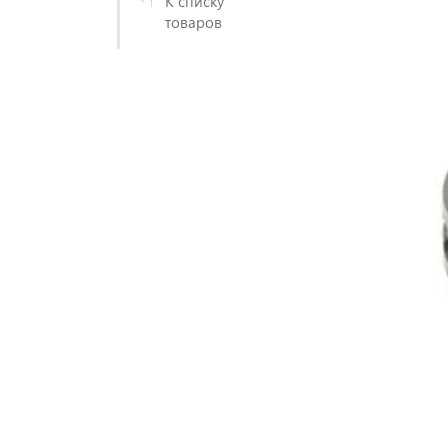
К списку
товаров