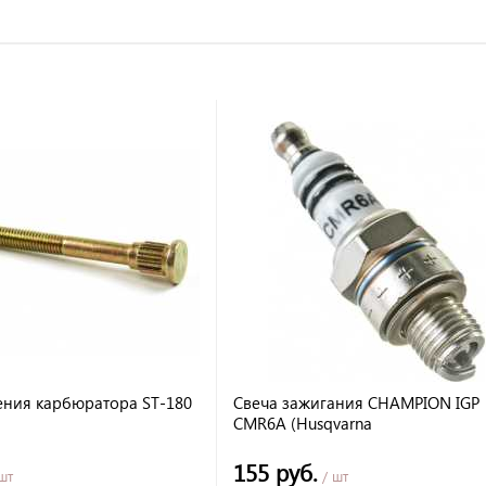
ения карбюратора ST-180
Свеча зажигания CHAMPION IGP
CMR6A (Husqvarna
122LDx,122C,129R,129LK,Champio
T334FS)
155 руб.
шт
/ шт