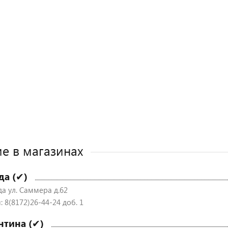
е в магазинах
да (✔)
да ул. Саммера д.62
 8(8172)26-44-24 доб. 1
нтина (✔)