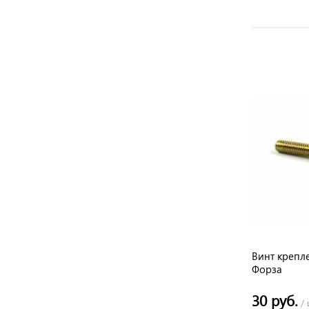
е
Корпус топливного бака к МS-180,
Винт крепл
170
Форза
741 руб.
30 руб.
/ шт
/ 