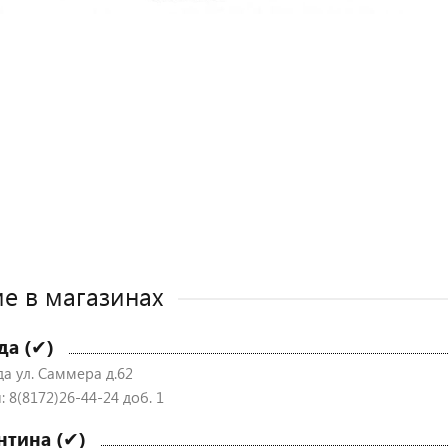
е в магазинах
да (✔)
да ул. Саммера д.62
 8(8172)26-44-24 доб. 1
нтина (✔)