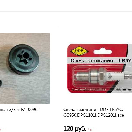
щая 3/8-6 FZ100962
Свеча зажигания DDE LR5YC.
GG950,DPG1101i,DPG1201i,все
двигатели Робин-Субару, Хонда 
GP16
120 руб.
/ шт
/ шт