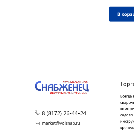
В корзину
В корз
Торг
Всегда
свароч
компре
8 (8172) 26-44-24
садово
инструм
market@volsnab.ru
крепеж