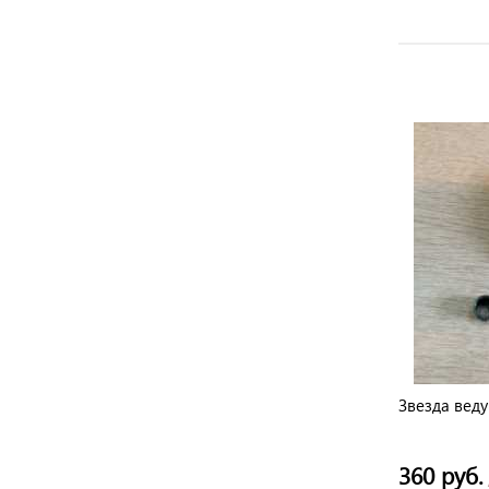
Звездочка ведущ. 3/8"-7 съемный
Звезда веду
венец,с подшипником
695 руб.
360 руб.
/ шт