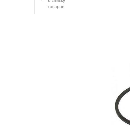
К списку
товаров