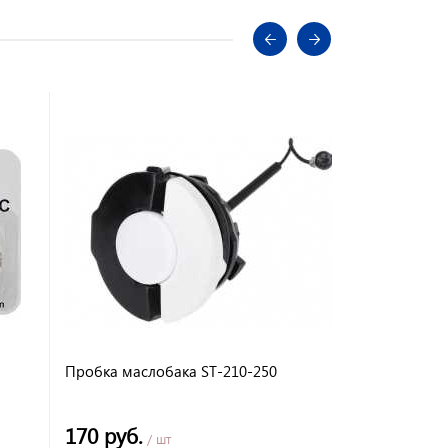
Пробка маслобака ST-210-250
Звездочка в
венец,с по
GX-
170 руб.
695 руб.
/ шт
/