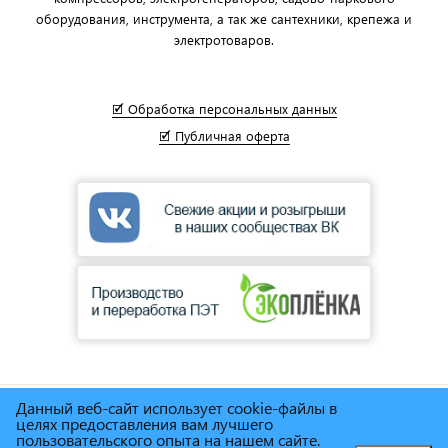
оборудования, инструмента, а так же сантехники, крепежа и
электротоваров.
🗹 Обработка персональных данных
🗹 Публичная оферта
Данный веб-сайт использует cookie-файлы в
© Сеть магазинов инструмента и техники
"Торговый дом
целях предоставления вам лучшего
Снабженец"
1995г. - 2025г.
пользовательского опыта на нашем сайте.