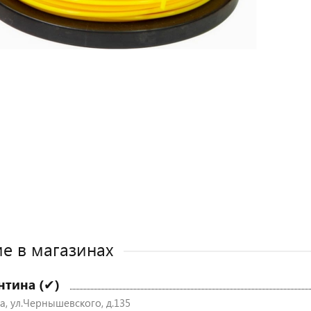
е в магазинах
нтина (✔)
а, ул.Чернышевского, д.135