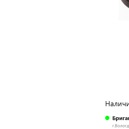
Наличи
Брига
г.Вологд