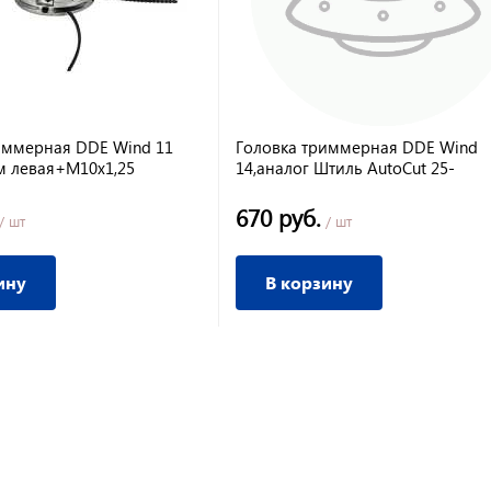
иммерная DDE Wind 11
Головка триммерная DDE Wind
м левая+М10х1,25
14,аналог Штиль AutoCut 25-
2(м10х1,00лев)
670 руб.
/ шт
/ шт
ину
В корзину