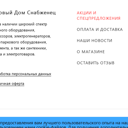
овый Дом Снабженец
АКЦИИ И
СПЕЦПРЕДЛОЖЕНИЯ
 в наличии широкий спектр
ОПЛАТА И ДОСТАВКА
ного оборудования,
ссоров, электрогенераторов,
НАШИ НОВОСТИ
-паркового оборудования,
ента, а так же сантехники,
О МАГАЗИНЕ
а и электротоваров.
ОСТАВИТЬ ОТЗЫВ
аботка персональных данных
личная оферта
х предоставления вам лучшего пользовательского опыта на н
й дом Снабженец"
1995г. -
пользованием нами cookie-файлов. Для получения дополнител