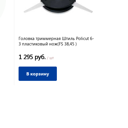
Головка триммерная Штиль Policut 6-
Головка тр
3 пластиковый нож(FS 38,45 )
1 295 руб.
730 руб.
/ шт
/
В корзину
В корз