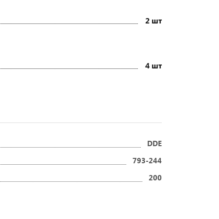
2 шт
4 шт
DDE
793-244
200