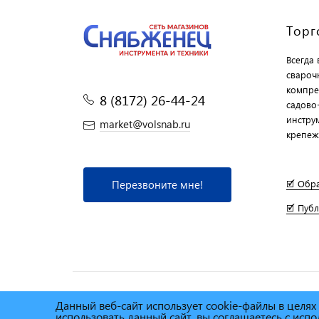
Торг
Всегда
свароч
компре
8 (8172) 26-44-24
садово
инструм
market@volsnab.ru
крепеж
Перезвоните мне!
🗹 Обр
🗹 Пуб
Данный веб-сайт использует cookie-файлы в целя
© Сеть магазинов инструмента и техники
"Торговы
использовать данный сайт, вы соглашаетесь с ис
2025г.