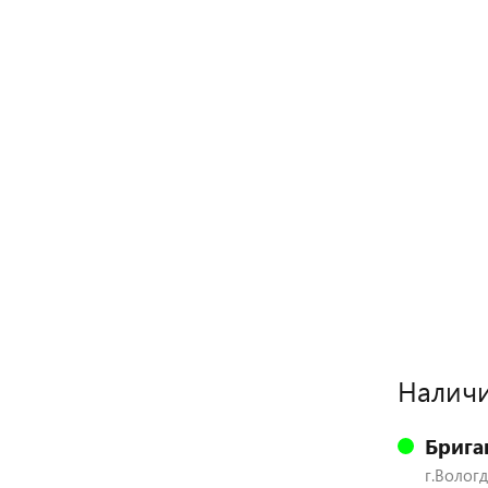
Наличи
Брига
г.Вологд