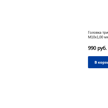
ut 6-
Головка триммерная DDE ET600
Головка тр
М10х1,00 м
730 руб.
990 руб.
/ шт
В корзину
В корз