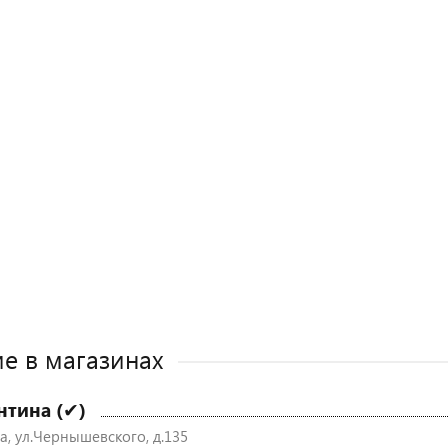
е в магазинах
нтина (✔)
а, ул.Чернышевского, д.135