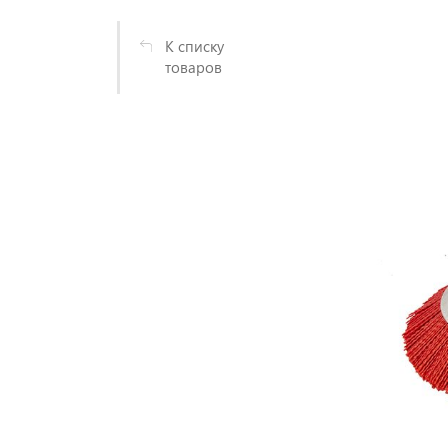
К списку
товаров