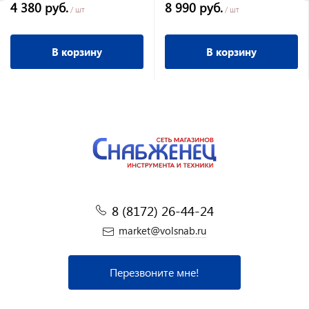
4 380 руб.
8 990 руб.
велоруль
/ шт
/ шт
В корзину
В корзину
8 (8172) 26-44-24
market@volsnab.ru
Перезвоните мне!