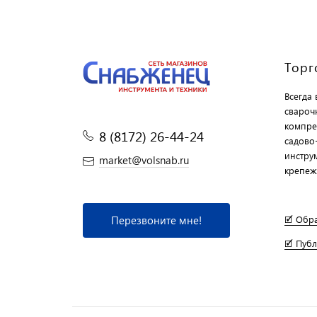
Торг
Всегда
свароч
компре
8 (8172) 26-44-24
садово
инструм
market@volsnab.ru
крепеж
Перезвоните мне!
🗹 Обр
🗹 Пуб