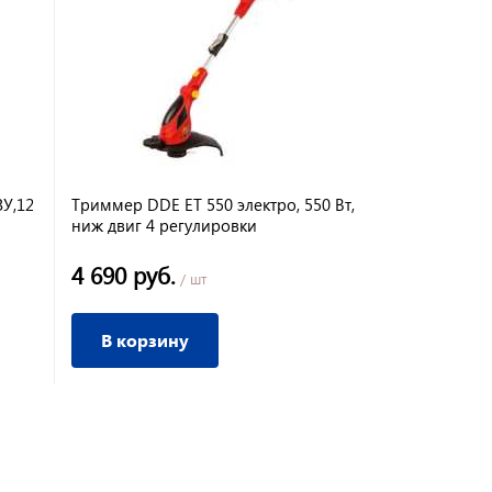
У,12
Триммер DDE ET 550 электро, 550 Вт,
Триммер DDE
ниж двиг 4 регулировки
Вт, прямой 
штанга+дис
4 690 руб.
6 990 ру
/ шт
В корзину
В корз