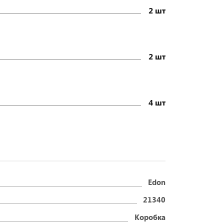
2 шт
2 шт
4 шт
Edon
21340
Коробка