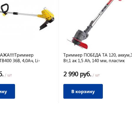
ДАЖА!!!!Триммер
Триммер ПОБЕДА ТА 120, аккум,З
400 36В, 4,0Ач, Li-
Вт,1 ак 1,5 Ah, 140 мм, пластик
мин
б.
2 990 руб.
/ шт
/ шт
ину
В корзину