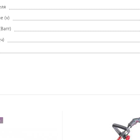
еля
е (v)
Ватт)
\ч)
А