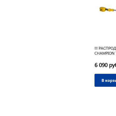
 Вт,
Триммер DDE ET 1300 R электро, 1300
!!! РАСПРО
Вт, прямой вал, разъемная
CHAMPION TB
штанга+диск
on,5700об/
6 990 руб.
6 090 ру
/ шт
В корзину
В корз