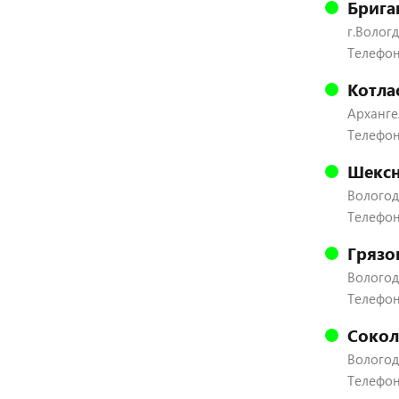
Брига
г.Вологд
Телефон:
Котла
Архангел
Телефон
Шексн
Вологодс
Телефон:
Грязо
Вологодс
Телефон:
Сокол
Вологодс
Телефон: