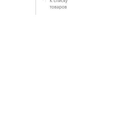
К списку
товаров