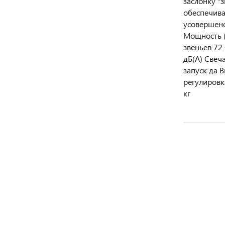
заслонку "
обеспечива
усовершенс
Мощность (
звеньев 72
дБ(А) Свеч
запуск да 
регулировк
кг