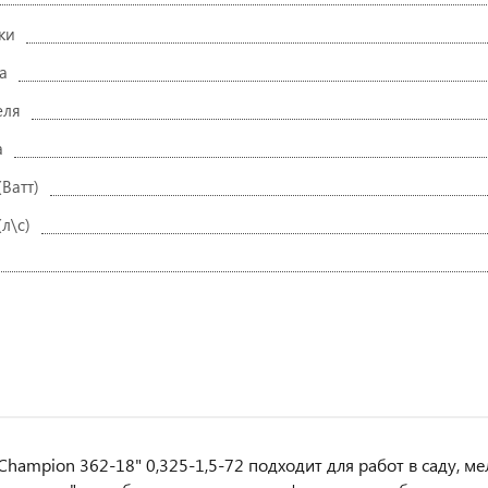
ки
а
еля
а
Ватт)
л\с)
Champion 362-18" 0,325-1,5-72 подходит для работ в саду, ме