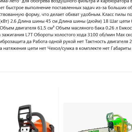
зима-лето" для обогрева воздушного фильтра и карбюратора 
ет быстрое выполнение поставленных задач из-за больших об
твованную форму, что делает обхват удобным. Класс пилы по
кВт) 2.6 Длина шины 45 см Длина шины (дюйм) 18 Шаг цепи 
 Объем двигателя 61.5 см³ Объем масляного бака 0.26 л Емкос
а зажигания L7T Обороты холостого хода 3100 об/мин Мах с
Виброзащита да Работа одной рукой нет Тактность двигателя 
а натяжения цепи нет Чехол/сумка в комплекте нет Габариты 