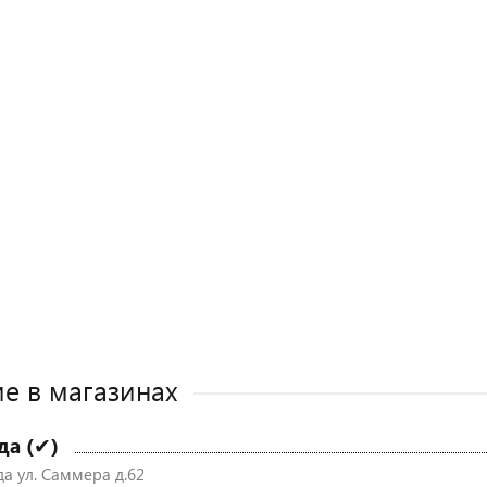
е в магазинах
да (✔)
да ул. Саммера д.62