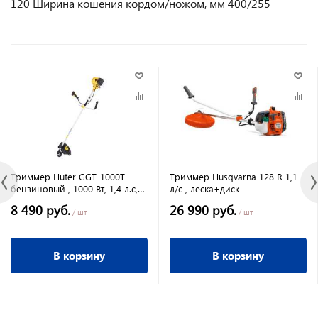
120 Ширина кошения кордом/ножом, мм 400/255
Триммер Huter GGT-1000T
Триммер Husqvarna 128 R 1,1
бензиновый , 1000 Вт, 1,4 л.с,
л/с , леска+диск
9500 об/мин
8 490 руб.
26 990 руб.
/ шт
/ шт
В корзину
В корзину