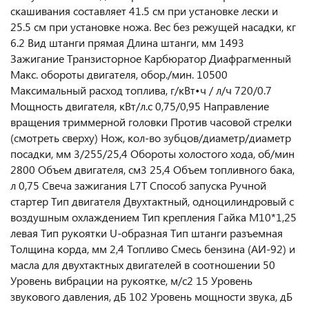
скашивания составляет 41.5 см при установке лески и
25.5 см при установке ножа. Вес без режущей насадки, кг
6.2 Вид штанги прямая Длина штанги, мм 1493
Зажигание Транзисторное Карбюратор Диафрагменный
Макс. обороты двигателя, обор./мин. 10500
Максимальный расход топлива, г/кВт•ч / л/ч 720/0.7
Мощность двигателя, кВт/л.с 0,75/0,95 Направление
вращения триммерной головки Против часовой стрелки
(смотреть сверху) Нож, кол-во зубцов/диаметр/диаметр
посадки, мм 3/255/25,4 Обороты холостого хода, об/мин
2800 Объем двигателя, см3 25,4 Объем топливного бака,
л 0,75 Свеча зажигания L7T Способ запуска Ручной
стартер Тип двигателя Двухтактный, одноцилиндровый с
воздушным охлаждением Тип крепления Гайка М10*1,25
левая Тип рукоятки U-образная Тип штанги разъемная
Толщина корда, мм 2,4 Топливо Смесь бензина (АИ-92) и
масла для двухтактных двигателей в соотношении 50
Уровень вибрации на рукоятке, м/с2 15 Уровень
звукового давления, дБ 102 Уровень мощности звука, дБ