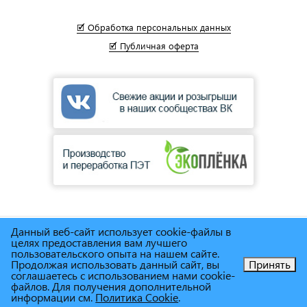
🗹 Обработка персональных данных
🗹 Публичная оферта
Данный веб-сайт использует cookie-файлы в
© Сеть магазинов инструмента и техники
"Торговый дом
целях предоставления вам лучшего
Снабженец"
1995г. - 2025г.
пользовательского опыта на нашем сайте.
Продолжая использовать данный сайт, вы
Принять
соглашаетесь с использованием нами cookie-
Позвоните нам!
файлов. Для получения дополнительной
информации см.
Политика Cookie
.