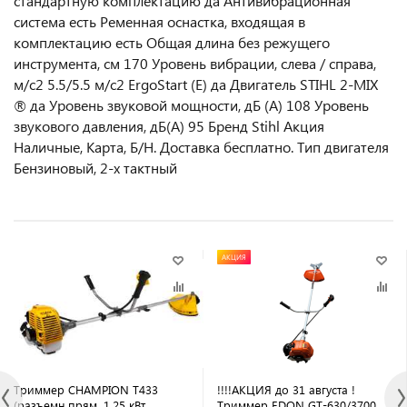
стандартную комплектацию да Антивибрационная
система есть Ременная оснастка, входящая в
комплектацию есть Общая длина без режущего
инструмента, см 170 Уровень вибрации, слева / справа,
м/с2 5.5/5.5 м/с2 ErgoStart (E) да Двигатель STIHL 2-MIX
® да Уровень звуковой мощности, дБ (А) 108 Уровень
звукового давления, дБ(А) 95 Бренд Stihl Акция
Наличные, Карта, Б/Н. Доставка бесплатно. Тип двигателя
Бензиновый, 2-х тактный
АКЦИЯ
Триммер CHAMPION T433
!!!!АКЦИЯ до 31 августа !
(разъемн.прям. 1,25 кВт
Триммер EDON GT-630/3700