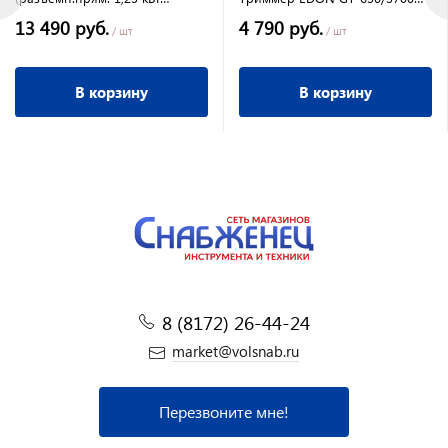
42,7см3 7.2кг HT21+40/255/25.4
4,9л.с. 63 куб.см. леска и нож
13 490 руб.
4 790 руб.
U-ручка легк.старт)
/ шт
/ шт
В корзину
В корзину
8 (8172) 26-44-24
market@volsnab.ru
Перезвоните мне!