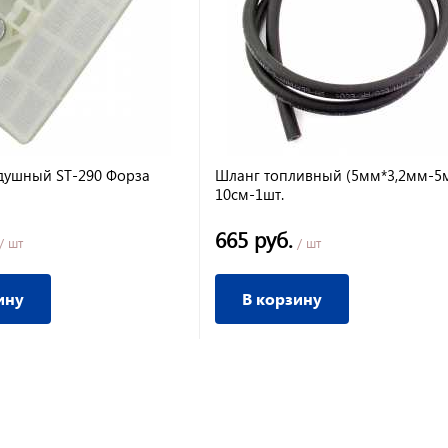
душный ST-290 Форза
Шланг топливный (5мм*3,2мм-5
10см-1шт.
665 руб.
/ шт
/ шт
ину
В корзину