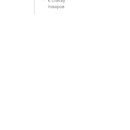
К списку
товаров