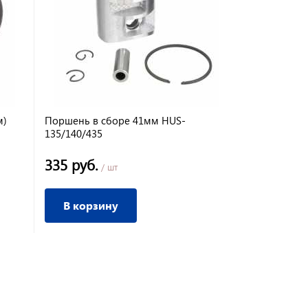
м)
Поршень в сборе 41мм HUS-
Зажигание 
135/140/435
335 руб.
1 350 ру
/ шт
В корзину
В корз