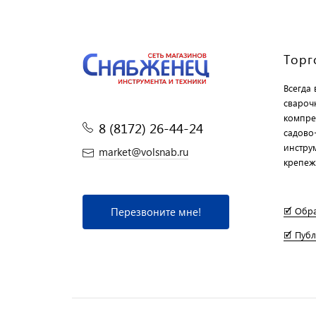
Торг
Всегда
свароч
компре
8 (8172) 26-44-24
садово
инструм
market@volsnab.ru
крепеж
Перезвоните мне!
🗹 Обр
🗹 Пуб